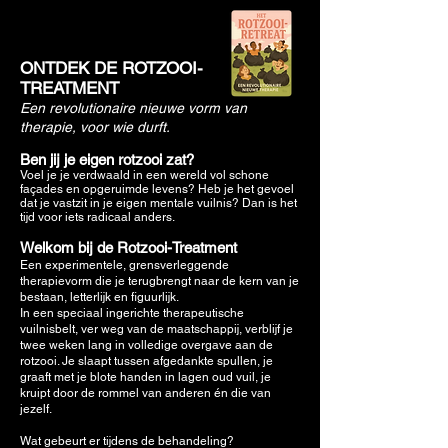
ONTDEK DE ROTZOOI-
TREATMENT
Een revolutionaire nieuwe vorm van
therapie, voor wie durft.
Ben jij je eigen rotzooi zat?
Voel je je verdwaald in een wereld vol schone
façades en opgeruimde levens? Heb je het gevoel
dat je vastzit in je eigen mentale vuilnis? Dan is het
tijd voor iets radicaal anders.
Welkom bij de Rotzooi-Treatment
Een experimentele, grensverleggende
therapievorm die je terugbrengt naar de kern van je
bestaan, letterlijk en figuurlijk.
In een speciaal ingerichte therapeutische
vuilnisbelt, ver weg van de maatschappij, verblijf je
twee weken lang in volledige overgave aan de
rotzooi. Je slaapt tussen afgedankte spullen, je
graaft met je blote handen in lagen oud vuil, je
kruipt door de rommel van anderen én die van
jezelf.
Wat gebeurt er tijdens de behandeling?