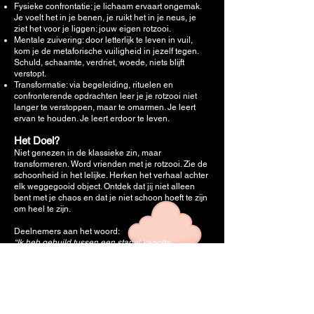
Fysieke confrontatie: je lichaam ervaart ongemak.
Je voelt het in je benen, je ruikt het in je neus, je
ziet het voor je liggen: jouw eigen rotzooi.
Mentale zuivering: door letterlijk te leven in vuil,
kom je de metaforische vuiligheid in jezelf tegen.
Schuld, schaamte, verdriet, woede, niets blijft
verstopt.
Transformatie: via begeleiding, rituelen en
confronterende opdrachten leer je je rotzooi niet
langer te verstoppen, maar te omarmen. Je leert
ervan te houden. Je leert erdoor te leven.
Het Doel?
Niet genezen in de klassieke zin, maar
transformeren. Word vrienden met je rotzooi. Zie de
schoonheid in het lelijke. Herken het verhaal achter
elk weggegooid object. Ontdek dat jij niet alleen
bent met je chaos en dat je niet schoon hoeft te zijn
om heel te zijn.
Deelnemers aan het woord:
“Ik heb gehuild tussen een stapel kapotte
kinderstoelen en voelde me lichter dan ooit.”
“Na dag vijf begon ik te lachen om mijn eigen
ellende. Dat was het moment waarop ik begreep
wat heling echt is.”